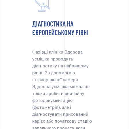
ДІАГНОСТИКА НА
ЄВРОПЕЙСЬКОМУ РІВНІ
Фахівці клініки Здорова
усмішка проводять
діагностику на найвищому
рівні. За допомогою
інтраоральної камери
Здорова усмішка можна не
тільки зробити звичайну
фотодокументацію
(фотометрія), але і
діагностувати прихований
карієс або початкову стадію
запального процесу ясен.