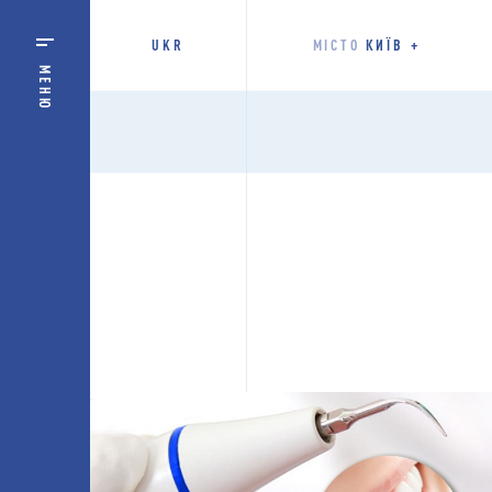
UKR
МІСТО
КИЇВ
МЕНЮ